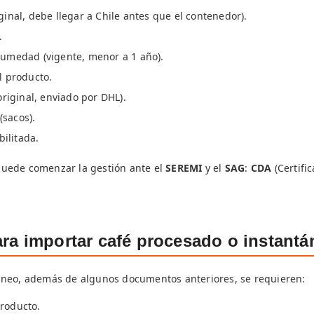
iginal, debe llegar a Chile antes que el contenedor).
.
 humedad (vigente, menor a 1 año).
l producto.
(original, enviado por DHL).
(sacos).
ilitada.
puede comenzar la gestión ante el
SEREMI
y el
SAG
:
CDA
(Certifi
ra importar café procesado o instantá
áneo, además de algunos documentos anteriores, se requieren:
producto.