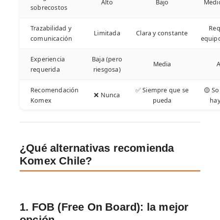
Alto
Bajo
Medio
sobrecostos
Trazabilidad y
Req
Limitada
Clara y constante
comunicación
equip
Experiencia
Baja (pero
Media
A
requerida
riesgosa)
Recomendación
✅ Siempre que se
🟡 So
❌ Nunca
Komex
pueda
ha
¿Qué alternativas recomienda
Komex Chile?
1. FOB (Free On Board): la mejor
opción