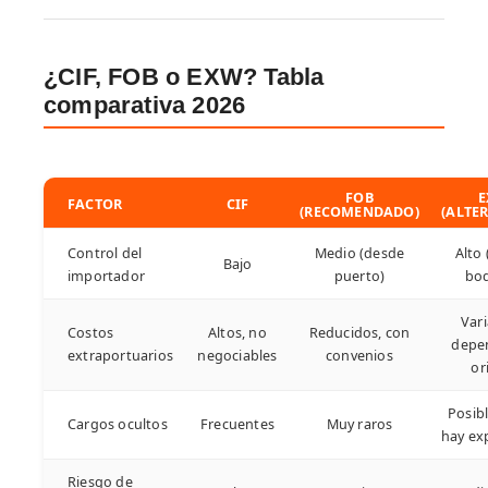
¿CIF, FOB o EXW? Tabla
comparativa 2026
FOB
E
FACTOR
CIF
(RECOMENDADO)
(ALTE
Control del
Medio (desde
Alto
Bajo
importador
puerto)
bo
Vari
Costos
Altos, no
Reducidos, con
depe
extraportuarios
negociables
convenios
or
Posibl
Cargos ocultos
Frecuentes
Muy raros
hay ex
Riesgo de