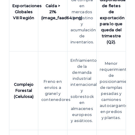
Exportaciones
Caída >
en
de fletes
Globales
21%
mercados
de
VIII Región
(image_faad64.png)
de destino
exportación
y
para lo que
acumulación
queda del
de
trimestre
inventarios.
(Q2).
Enfriamiento
Menor
de la
requerimiento
demanda
de
industrial
Freno en
posicionamiento
Complejo
internacional
envíos a
de ramplas
Forestal
y
granel y
pesadas y
(Celulosa)
sobrestock
contenedores
camiones
en
autocargantes
almacenes
en predios
europeos
y plantas.
y asiáticos.