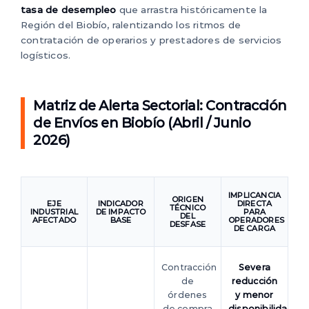
tasa de desempleo
que arrastra históricamente la
Región del Biobío, ralentizando los ritmos de
contratación de operarios y prestadores de servicios
logísticos.
Matriz de Alerta Sectorial: Contracción
de Envíos en Biobío (Abril / Junio
2026)
IMPLICANCIA
ORIGEN
EJE
INDICADOR
DIRECTA
TÉCNICO
INDUSTRIAL
DE IMPACTO
PARA
DEL
AFECTADO
BASE
OPERADORES
DESFASE
DE CARGA
Contracción
Severa
de
reducción
órdenes
y menor
de compra
disponibilidad