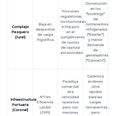
Disminución
en los
Fricciones
*bookings*
regulatorias
de
institucionales
Baja en
contenedores
Complejo
e impacto
despachos
refrigerados
Pesquero
en el
de carga
(*Reefer*)
(Jurel)
cumplimiento
frigorífica
y menor
de cuotas
demanda
de captura
de
estacionales.
generadores
(*Gensets*).
Garantiza
Paradoja
andenes
comercial:
ultra
alta
rápidos
N°1 en
velocidad
para las
Infraestructura
Eficiencia
operativa
cargas
Portuaria
LatAm
pero con
remanentes,
(Coronel)
(CPPI)
menores
pero