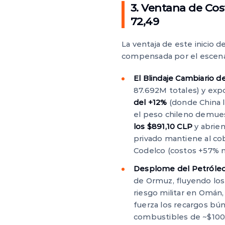
3. Ventana de Cos
72,49
La ventaja de este inicio
compensada por el escenari
El Blindaje Cambiario d
87.692M totales) y expo
del +12%
(donde China l
el peso chileno demues
los $891,10 CLP
y abrien
privado mantiene al c
Codelco (costos +57% m
Desplome del Petróleo
de Ormuz, fluyendo los
riesgo militar en Omán,
fuerza los recargos bú
combustibles de ~$100/L