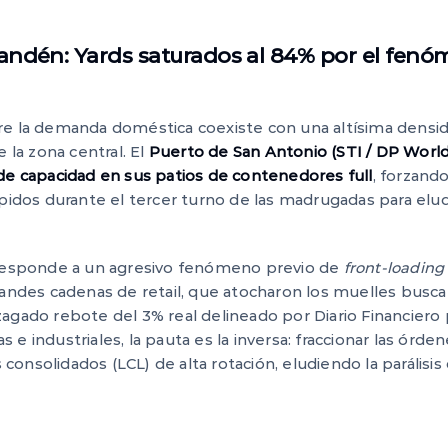
 andén: Yards saturados al 84% por el fenó
e la demanda doméstica coexiste con una altísima densida
e la zona central. El
Puerto de San Antonio (STI / DP World
 de capacidad en sus patios de contenedores full
, forzand
ápidos durante el tercer turno de las madrugadas para elu
 responde a un agresivo fenómeno previo de
front-loading
randes cadenas de retail, que atocharon los muelles busc
agado rebote del 3% real delineado por Diario Financiero 
e industriales, la pauta es la inversa: fraccionar las órde
nsolidados (LCL) de alta rotación, eludiendo la parálisis d