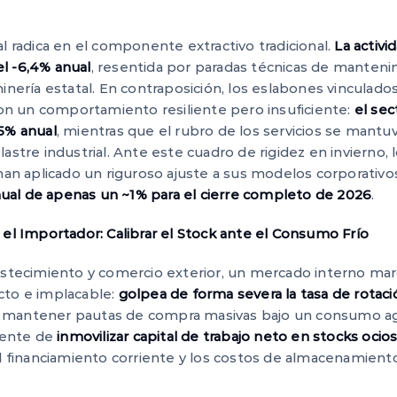
al radica en el componente extractivo tradicional.
La activi
l -6,4% anual
, resentida por paradas técnicas de manteni
inería estatal. En contraposición, los eslabones vinculados 
n un comportamiento resiliente pero insuficiente:
el se
,5% anual
, mientras que el rubro de los servicios se mantu
astre industrial. Ante este cuadro de rigidez en invierno, 
 han aplicado un riguroso ajuste a sus modelos corporativo
al de apenas un ~1% para el cierre completo de 2026
.
a el Importador: Calibrar el Stock ante el Consumo Frío
bastecimiento y comercio exterior, un mercado interno m
cto e implacable:
golpea de forma severa la tasa de rotaci
o mantener pautas de compra masivas bajo un consumo ag
inente de
inmovilizar capital de trabajo neto en stocks ocio
el financiamiento corriente y los costos de almacenamiento