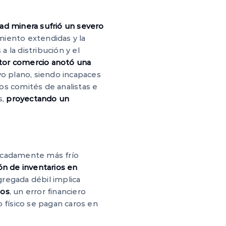
dad minera sufrió un severo
miento extendidas y la
a la distribución y el
ctor comercio anotó una
vo plano, siendo incapaces
los comités de analistas e
s,
proyectando un
arcadamente más frío
ón de inventarios en
regada débil implica
sos
, un error financiero
 físico se pagan caros en