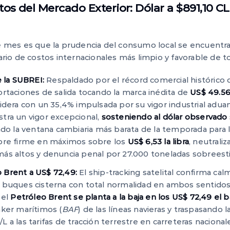
tos del Mercado Exterior: Dólar a $891,10 C
 de mes es que la prudencia del consumo local se encuent
o de costos internacionales más limpio y favorable de tod
e la SUBREI:
Respaldado por el récord comercial histórico 
rtaciones de salida tocando la marca inédita de
US$ 49.56
idera con un 35,4% impulsada por su vigor industrial adua
tra un vigor excepcional,
sosteniendo al dólar observad
do la ventana cambiaria más barata de la temporada para li
obre firme en máximos sobre los
US$ 6,53 la libra
, neutraliz
ás altos y denuncia penal por 27.000 toneladas sobreest
 Brent a US$ 72,49:
El ship-tracking satelital confirma ca
 buques cisterna con total normalidad en ambos sentidos.
 el
Petróleo Brent se planta a la baja en los US$ 72,49 el ba
nker marítimos (
BAF
) de las líneas navieras y traspasando l
 a las tarifas de tracción terrestre en carreteras nacional