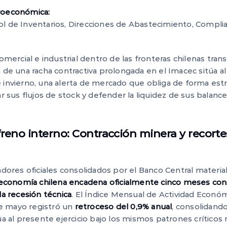
roeconómica:
l de Inventarios, Direcciones de Abastecimiento, Compli
comercial e industrial dentro de las fronteras chilenas tra
n de una racha contractiva prolongada en el Imacec sitúa a
 invierno, una alerta de mercado que obliga de forma estri
ar sus flujos de stock y defender la liquidez de sus balance
 freno interno: Contracción minera y recort
cadores oficiales consolidados por el Banco Central materi
 economía chilena encadena oficialmente cinco meses con
la recesión técnica
. El Índice Mensual de Actividad Econó
e mayo registró un
retroceso del 0,9% anual
, consolidand
úa al presente ejercicio bajo los mismos patrones críticos r