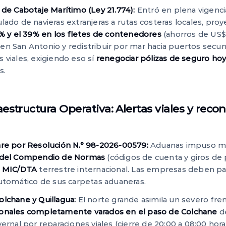
 de Cabotaje Marítimo (Ley 21.774):
Entró en plena vigenci
lado de navieras extranjeras a rutas costeras locales, pr
9% y el 39% en los fletes de contenedores
(ahorros de US$
en San Antonio y redistribuir por mar hacia puertos secu
 viales, exigiendo eso sí
renegociar pólizas de seguro h
s.
aestructura Operativa: Alertas viales y recon
are por Resolución N.° 98-2026-00579:
Aduanas impuso mo
 del Compendio de Normas
(códigos de cuenta y giros de 
a
MIC/DTA
terrestre internacional. Las empresas deben pa
automático de sus carpetas aduaneras.
olchane y Quillagua:
El norte grande asimila un severo fre
ionales completamente varados en el paso de Colchane
de
vernal por reparaciones viales (cierre de 20:00 a 08:00 hora