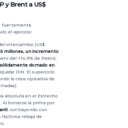
LP y Brent a US$
ra fuertemente
o el ejercicio:
del intercambio (US$
5 millones, un incremento
nero del +14,9% de Pekín),
o sólidamente domado en
quidar DIN. El superciclo
ando la crisis operativa de
imadas).
lma absoluta en el Estrecho
 Al borrarse la prima por
rril
, contrayendo con
a histórica rebaja de
es.