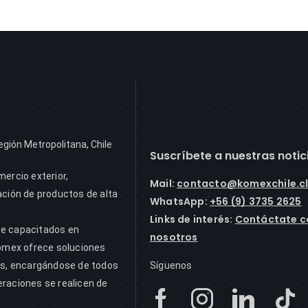
egión Metropolitana, Chile
Suscríbete a nuestras notic
mercio exterior,
Mail
:
contacto@komexchile.c
ación de productos de alta
WhatsApp:
+56 (9) 3735 2625
Links de interés:
Contáctate c
te capacitados en
nosotros
Komex ofrece soluciones
tes, encargándose de todos
Síguenos
eraciones se realicen de