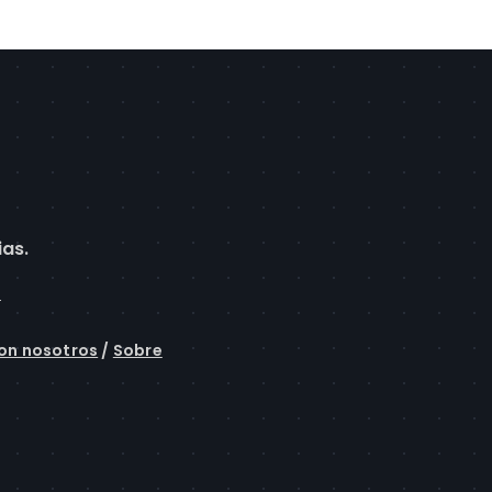
ias.
l
on nosotros
/
Sobre