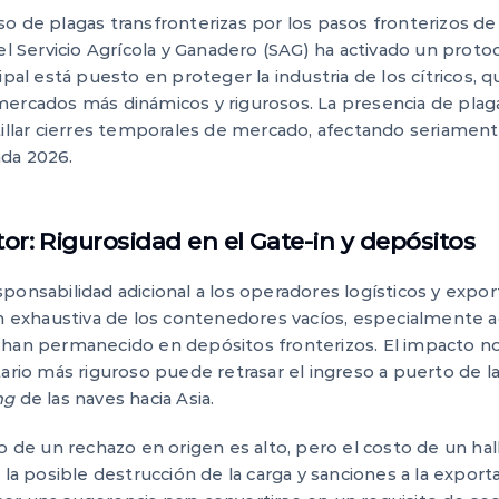
o de plagas transfronterizas por los pasos fronterizos de 
 el Servicio Agrícola y Ganadero (SAG) ha activado un proto
cipal está puesto en proteger la industria de los cítricos,
mercados más dinámicos y rigurosos. La presencia de plag
atillar cierres temporales de mercado, afectando seriamen
da 2026.
or: Rigurosidad en el Gate-in y depósitos
ponsabilidad adicional a los operadores logísticos y expo
ón exhaustiva de los contenedores vacíos, especialmente 
 han permanecido en depósitos fronterizos. El impacto no 
tario más riguroso puede retrasar el ingreso a puerto de l
ng
de las naves hacia Asia.
to de un rechazo en origen es alto, pero el costo de un h
 la posible destrucción de la carga y sanciones a la export