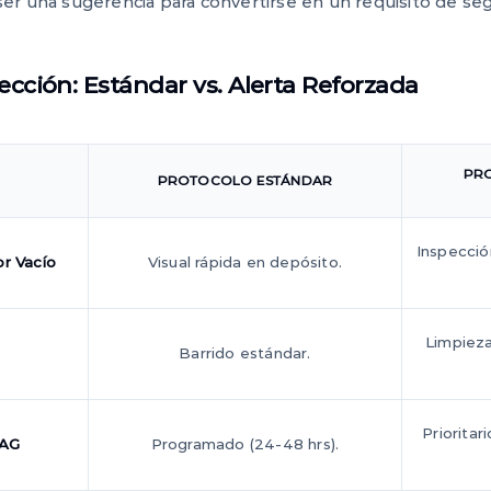
r una sugerencia para convertirse en un requisito de seg
ección: Estándar vs. Alerta Reforzada
PRO
PROTOCOLO ESTÁNDAR
Inspecció
r Vacío
Visual rápida en depósito.
Limpieza
Barrido estándar.
Prioritar
SAG
Programado (24-48 hrs).