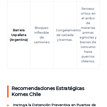
Retraso
crítico en
el arribo
de
Bloqueo
materias
Barrera
Congelamiento
inflexible
primas
Uspallata
de calzada
de
agrícolas y
(Argentina)
y bermas.
camiones
bienes de
consumo
hacia
puertos
chilenos.
Recomendaciones Estratégicas
Komex Chile
Instruya la Detención Preventiva en Puertos de