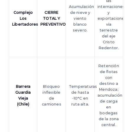
las
Acumulación
internaciones
Complejo
CIERRE
de nieve y
y
Los
TOTAL Y
viento
exportaciones
Libertadores
PREVENTIVO
blanco
vía
severo.
terrestre
del eje
Cristo
Redentor.
Retención
de flotas
con
destino a
Barrera
Bloqueo
Temperaturas
Mendoza;
Guardia
inflexible
de hasta
acumulación
Vieja
de
-10°C en
de carga
(Chile)
camiones
ruta alta.
en
bodegas
de la zona
central.