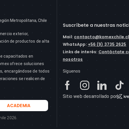
egión Metropolitana, Chile
Suscríbete a nuestras notic
mercio exterior,
Mail
:
contacto@komexchile.c
ación de productos de alta
WhatsApp:
+56 (9) 3735 2625
Links de interés:
Contáctate c
te capacitados en
nosotros
Komex ofrece soluciones
tes, encargándose de todos
Síguenos
eraciones se realicen de
Sitio web desarrollado por
ACADEMIA
ile 2026.