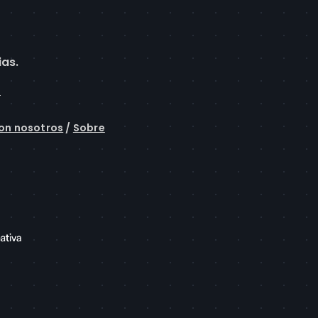
ias.
l
on nosotros
/
Sobre