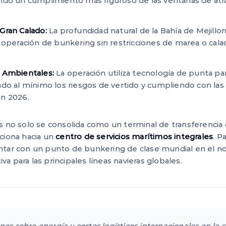
ndo un cumplimiento más riguroso de las ventanas de at
Gran Calado:
La profundidad natural de la Bahía de Mejillon
 operación de bunkering sin restricciones de marea o calad
 Ambientales:
La operación utiliza tecnología de punta par
ndo al mínimo los riesgos de vertido y cumpliendo con la
n 2026.
s no solo se consolida como un terminal de transferencia 
ciona hacia un
centro de servicios marítimos integrales
. P
ntar con un punto de bunkering de clase mundial en el n
tiva para las principales líneas navieras globales.