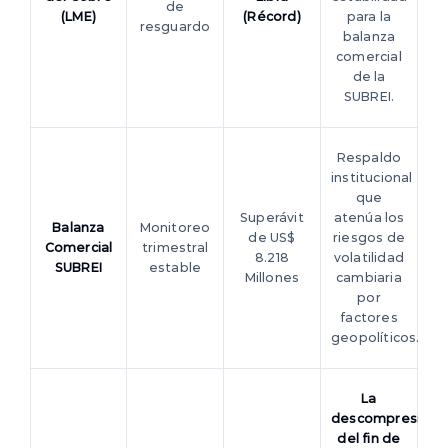
de
(LME)
(Récord)
para la
resguardo
balanza
comercial
de la
SUBREI.
Respaldo
institucional
que
Superávit
atenúa los
Balanza
Monitoreo
de US$
riesgos de
Comercial
trimestral
8.218
volatilidad
SUBREI
estable
Millones
cambiaria
por
factores
geopolíticos.
La
descompresión
del fin de