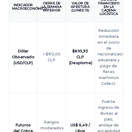
CIERRE DE
VALOR DE
FINANCIERO
INDICADOR
LA SEMANA
APERTURA
EN LA
MACROECONÓMICO
ANTERIOR
(LUNES 15)
CADENA
LOGÍSTICA
Reducción
inmediata
en el costo
de
Dólar
$895,93
> $912,00
nacionalización
Observado
CLP
CLP
aduanera y
(USD/CLP)
(Desplome)
pago de
fletes
marítimos
Collect.
Fuerte
ingreso de
divisas al
país;
Rangos
Futuros
US$ 6,49 /
anclaje de
moderados
del Cobre
Libra
estabilidad