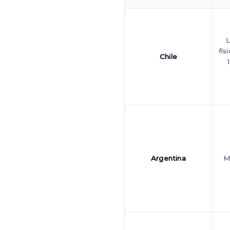
L
fís
Chile
Argentina
M