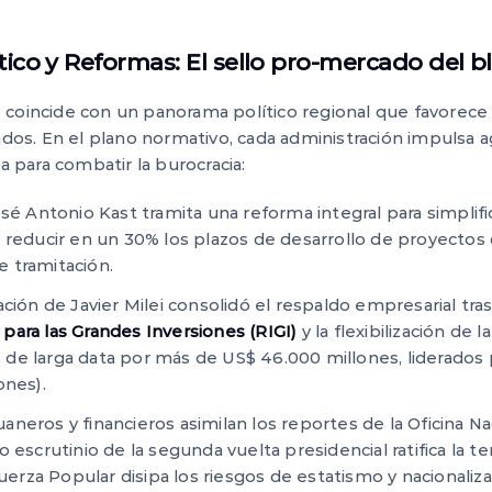
tico y Reformas: El sello pro-mercado del 
coincide con un panorama político regional que favorece l
vados. En el plano normativo, cada administración impulsa 
va para combatir la burocracia:
sé Antonio Kast tramita una reforma integral para simplif
o reducir en un 30% los plazos de desarrollo de proyecto
 tramitación.
ción de Javier Milei consolidó el respaldo empresarial tr
para las Grandes Inversiones (RIGI)
y la flexibilización de l
de larga data por más de US$ 46.000 millones, liderados
ones).
neros y financieros asimilan los reportes de la Oficina N
o escrutinio de la segunda vuelta presidencial ratifica la 
 Fuerza Popular disipa los riesgos de estatismo y nacionali