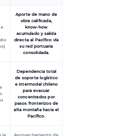
Aporte de mano de
obra calificada,
de
know-how
acumulado y salida
dio
directa al Pacífico vía
os).
su red portuaria
consolidada.
Dependencia total
de soporte logístico
e intermodal chileno
e
para evacuar
as
concentrados por
as
pasos fronterizos de
alta montaña hacia el
Pacífico.
 la
Aprovechamiento de