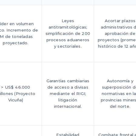
Leyes
Acortar plazos
íder en volumen
antitramitológicas;
administrativos 
ico. Incremento de
simplificación de 200
aprobación de
1M de toneladas
procesos aduaneros
proyectos (prome
proyectado.
y sectoriales.
histórico de 12 añ
Garantías cambiarias
Autonomía y
> US$ 46.000
de acceso a divisas
superposición d
illones (Proyecto
mediante el RIGI;
normativas en l
Vicuña)
litigación
provincias miner
internacional.
del norte.
Estabilidad
Combate frontal a