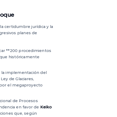
bloque
a certidumbre jurídica y la
agresivos planes de
icar **200 procedimientos
s que históricamente
as la implementación del
a Ley de Glaciares,
 por el megaproyecto
acional de Procesos
tendencia en favor de
Keiko
zaciones que, según