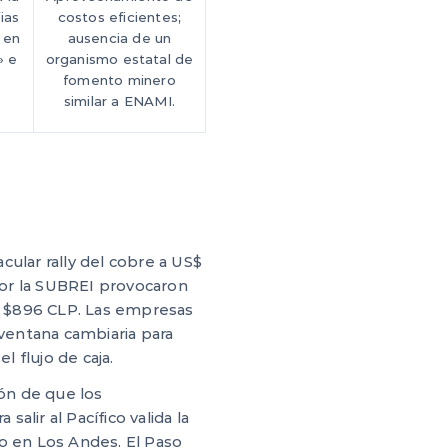
ias
costos eficientes;
 en
ausencia de un
» e
organismo estatal de
fomento minero
similar a ENAMI.
cular rally del cobre a US$
or la SUBREI provocaron
os $896 CLP. Las empresas
entana cambiaria para
 flujo de caja.
ón de que los
lir al Pacífico valida la
io en Los Andes. El Paso