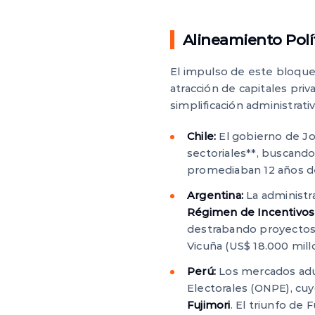
Alineamiento Polí
El impulso de este bloque 
atracción de capitales pri
simplificación administrati
Chile:
El gobierno de Jo
sectoriales**, buscand
promediaban 12 años de
Argentina:
La administra
Régimen de Incentivos 
destrabando proyectos 
Vicuña (US$ 18.000 mill
Perú:
Los mercados adua
Electorales (ONPE), cuy
Fujimori
. El triunfo de