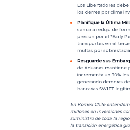
Los Libertadores debe t
los cierres por clima in
Planifique la Última Mi
semana redujo de forma 
presión por el *Early P
transportes en el terce
multas por sobrestadía
Resguarde sus Embarque
de Aduanas mantiene pl
incrementa un 30% los af
generando demoras de h
bancarias SWIFT legíti
En Komex Chile entendemos 
millones en inversiones c
suministro de toda la regi
la transición energética gl