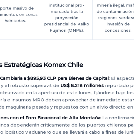
institucional pro-
minería ilegal, maf
porte masivo de
mercado tras la
de contaminación
imientos en zonas
proyección
«regiones verdes
habitadas.
presidencial de Keiko
invasión de
Fujimori (ONPE).
concesiones.
Estratégicas Komex Chile
n Cambiaria a $895,93 CLP para Bienes de Capital:
El especta
s y el robusto superávit de
US$ 8.218 millones
reportado p
observado en la apertura de este lunes, fijándose bajo l
ería e insumos MRO deben aprovechar de inmediato esta v
de maquinaria pesada y repuestos con un alivio directo en el
nes con el Foro Binacional de Alta Montaña:
La confirmaci
s dependerán críticamente de los puertos chilenos para sa
o logístico y aduanero que se llevará a cabo a fines de jun