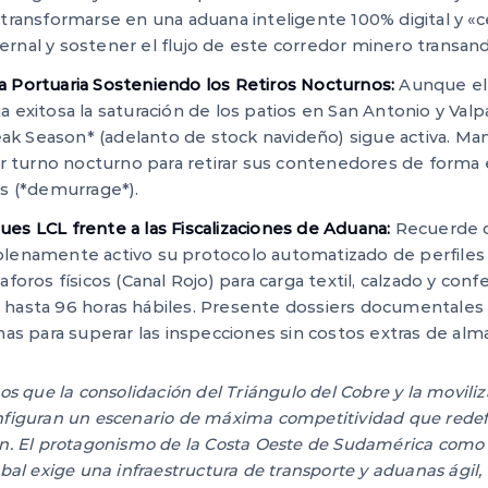
ransformarse en una aduana inteligente 100% digital y «ce
vernal y sostener el flujo de este corredor minero transand
lla Portuaria Sosteniendo los Retiros Nocturnos:
Aunque el 
exitosa la saturación de los patios en San Antonio y Valpa
eak Season* (adelanto de stock navideño) sigue activa. Ma
r turno nocturno para retirar sus contenedores de forma ex
s (*demurrage*).
s LCL frente a las Fiscalizaciones de Aduana:
Recuerde q
enamente activo su protocolo automatizado de perfiles d
oros físicos (Canal Rojo) para carga textil, calzado y conf
asta 96 horas hábiles. Presente dossiers documentales 
mas para superar las inspecciones sin costos extras de al
que la consolidación del Triángulo del Cobre y la movili
onfiguran un escenario de máxima competitividad que redef
ón. El protagonismo de la Costa Oeste de Sudamérica como 
obal exige una infraestructura de transporte y aduanas ágil