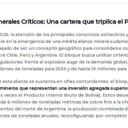
erales Críticos: Una cartera que triplica el 
026, la atención de los principales consorcios extractivos 
tra en la emergencia de una inédita alianza minera sudam
ejado de ser un concepto geográfico para consolidarse 
re Chile, Perú y Argentina. El bloque busca unificar criter
 regulaciones frente al explosivo auge de la demanda glob
lones de toneladas para 2035 y de hasta 19 millones para
esta alianza se sustenta en cifras contundentes: el bloq
mineros que representan una inversión agregada superior
s veces el Producto Interno Bruto de Bolivia). Estos desar
de 6 millones de toneladas métricas de cobre fino a la ofe
ientos del norte de Argentina, la producción combinada de
llones de toneladas anuales, reconfigurando por complet