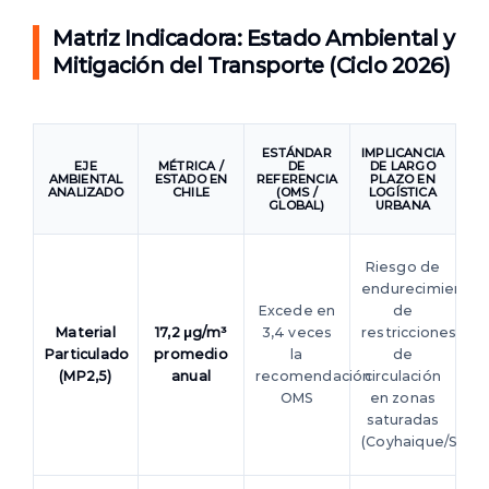
Matriz Indicadora: Estado Ambiental y
Mitigación del Transporte (Ciclo 2026)
ESTÁNDAR
IMPLICANCIA
EJE
MÉTRICA /
DE
DE LARGO
AMBIENTAL
ESTADO EN
REFERENCIA
PLAZO EN
ANALIZADO
CHILE
(OMS /
LOGÍSTICA
GLOBAL)
URBANA
Riesgo de
endurecimiento
Excede en
de
Material
17,2 μg/m³
3,4 veces
restricciones
Particulado
promedio
la
de
(MP2,5)
anual
recomendación
circulación
OMS
en zonas
saturadas
(Coyhaique/Santi