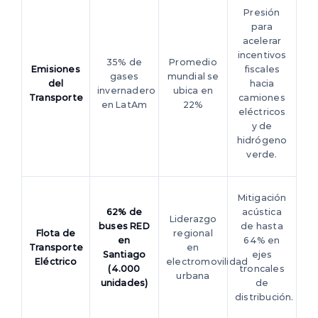
Presión
para
acelerar
incentivos
35% de
Promedio
Emisiones
fiscales
gases
mundial se
del
hacia
invernadero
ubica en
Transporte
camiones
en LatAm
22%
eléctricos
y de
hidrógeno
verde.
Mitigación
62% de
acústica
Liderazgo
buses RED
de hasta
Flota de
regional
en
64% en
Transporte
en
Santiago
ejes
Eléctrico
electromovilidad
(4.000
troncales
urbana
unidades)
de
distribución.