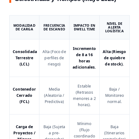
NIVEL DE
MODALIDAD
FRECUENCIA
IMPACTO EN
ALERTA
DE CARGA
DE ESCANEO
DWELL TIME
LOGÍSTICA
Incremento
Consolidada
Alta (Foco de
Alta (Riesgo
de 8 a 16
Terrestre
perfiles de
de quiebre
horas
(LCL)
riesgo)
de stock).
adicionales.
Estable
Contenedor
Media
Baja /
(Retrasos
Cerrado
(Aleatoria /
Monitoreo
menores a 2
(FCL)
Predictiva)
normal.
horas).
Mínimo
Carga de
Baja (Sujeta
Baja
(Flujo
Proyectos /
a pre-
(Itinerarios
coordinado