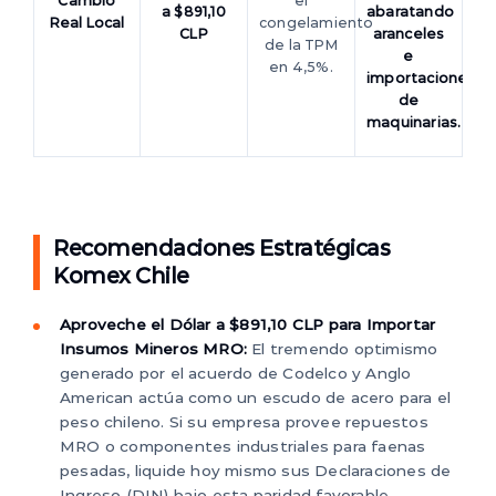
Cambio
el
a $891,10
abaratando
Real Local
congelamiento
CLP
aranceles
de la TPM
e
en 4,5%.
importaciones
de
maquinarias.
Recomendaciones Estratégicas
Komex Chile
Aproveche el Dólar a $891,10 CLP para Importar
Insumos Mineros MRO:
El tremendo optimismo
generado por el acuerdo de Codelco y Anglo
American actúa como un escudo de acero para el
peso chileno. Si su empresa provee repuestos
MRO o componentes industriales para faenas
pesadas, liquide hoy mismo sus Declaraciones de
Ingreso (DIN) bajo esta paridad favorable,