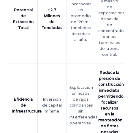
y masivo
incorporar
de
Potencial
+2,7
un
exportaciones
de
Millones
promedio
de salida
Extracción
de
de 120 mil
de
Total
Toneladas
toneladas
concentrados
de cobre
por los
al año.
terminales
de la zona
central.
Reduce la
presión de
construcción
Explotación
inmediata,
unificada
permitiendo
Eficiencia
Inversión
de rajos
focalizar
de
de capital
colindantes
recursos
Infraestructura
mínima
sin
en la
interferencias
mantención
operativas.
de flotas
pesadas