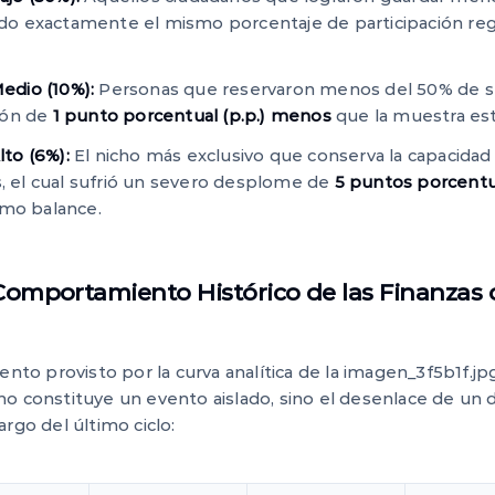
 exactamente el mismo porcentaje de participación regi
dio (10%):
Personas que reservaron menos del 50% de su
ión de
1 punto porcentual (p.p.) menos
que la muestra esta
to (6%):
El nicho más exclusivo que conserva la capacida
s, el cual sufrió un severo desplome de
5 puntos porcent
imo balance.
Comportamiento Histórico de las Finanzas 
iento provisto por la curva analítica de la imagen_3f5b1f.
no constituye un evento aislado, sino el desenlace de un 
rgo del último ciclo: