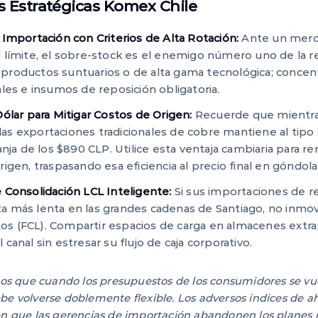
Estratégicas Komex Chile
Importación con Criterios de Alta Rotación:
Ante un merc
límite, el sobre-stock es el enemigo número uno de la ren
roductos suntuarios o de alta gama tecnológica; concent
les e insumos de reposición obligatoria.
ólar para Mitigar Costos de Origen:
Recuerde que mientra
e las exportaciones tradicionales de cobre mantiene al ti
anja de los $890 CLP. Utilice esta ventaja cambiaria para re
igen, traspasando esa eficiencia al precio final en góndola
 Consolidación LCL Inteligente:
Si sus importaciones de re
 más lenta en las grandes cadenas de Santiago, no inmovi
 (FCL). Compartir espacios de carga en almacenes extrap
anal sin estresar su flujo de caja corporativo.
 que cuando los presupuestos de los consumidores se vuel
be volverse doblemente flexible. Los adversos índices de a
en que las gerencias de importación abandonen los planes