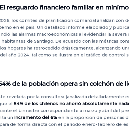
 El resguardo financiero familiar en mínim
2026, los comités de planificación comercial analizan con d
terno en el país. Un detallado informe elaborado y public
dió las alarmas macroeconómicas al evidenciar la severa 
 habitantes de Santiago. De acuerdo con las métricas cons
e los hogares ha retrocedido drásticamente, alcanzando un
el año 2024, tal como se ilustra en el gráfico de control s
l 54% de la población opera sin colchón de l
 revelada por la consultora (analizada detalladamente en 
 que el
54% de los chilenos no ahorró absolutamente nada
ante el bimestre correspondiente a marzo y abril del pr
nta un
incremento del 6%
en la proporción de personas 
para de forma directa con el periodo enero-febrero de e