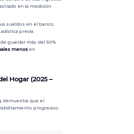
strado en la medición
s sueldos en el banco,
dística previa.
d de guardar más del 50%
uales menos
en
del Hogar (2025 –
jpg demuestra que el
debilitamiento progresivo