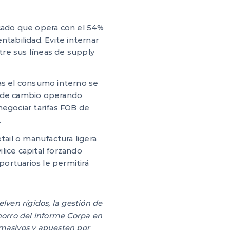
ado que opera con el 54%
tabilidad. Evite internar
re sus líneas de supply
s el consumo interno se
po de cambio operando
negociar tarifas FOB de
.
tail o manufactura ligera
lice capital forzando
ortuarios le permitirá
ven rígidos, la gestión de
horro del informe Corpa en
 masivos y apuesten por