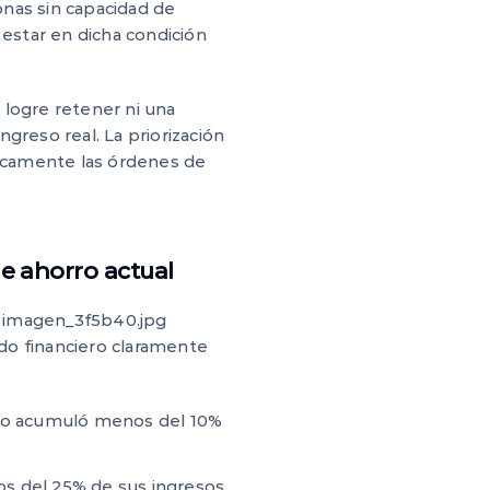
sonas sin capacidad de
estar en dicha condición
logre retener ni una
greso real. La priorización
ticamente las órdenes de
e ahorro actual
la imagen_3f5b40.jpg
rdo financiero claramente
ó o acumuló menos del 10%
s del 25% de sus ingresos