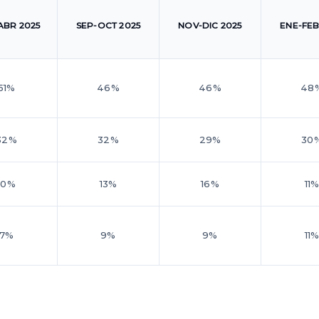
ABR 2025
SEP-OCT 2025
NOV-DIC 2025
ENE-FEB
51%
46%
46%
48
32%
32%
29%
30
10%
13%
16%
11
7%
9%
9%
11