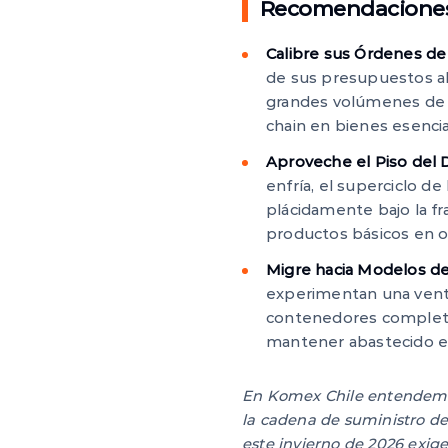
Recomendaciones 
Calibre sus Órdenes de 
de sus presupuestos al 
grandes volúmenes de p
chain en bienes esencia
Aproveche el Piso del D
enfría, el superciclo d
plácidamente bajo la fr
productos básicos en or
Migre hacia Modelos de
experimentan una venta
contenedores completos
mantener abastecido el c
En Komex Chile entendemos
la cadena de suministro de
este invierno de 2026 exig