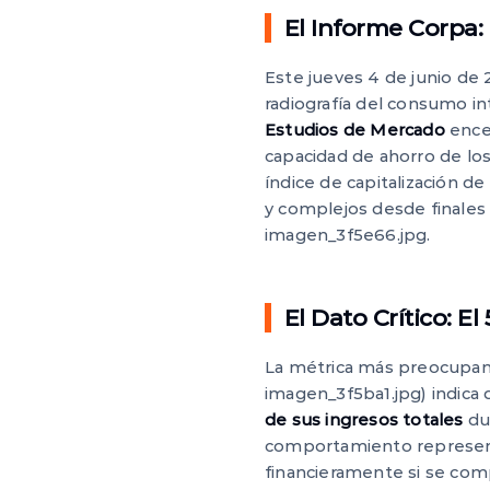
El Informe Corpa:
Este jueves 4 de junio de 
radiografía del consumo in
Estudios de Mercado
encen
capacidad de ahorro de los
índice de capitalización d
y complejos desde finales d
imagen_3f5e66.jpg.
El Dato Crítico: E
La métrica más preocupante
imagen_3f5ba1.jpg) indica
de sus ingresos totales
dur
comportamiento represe
financieramente si se com