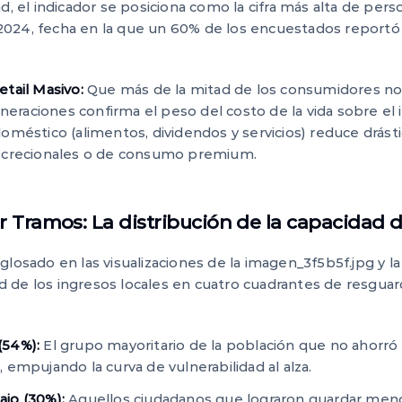
d, el indicador se posiciona como la cifra más alta de per
024, fecha en la que un 60% de los encuestados reportó 
etail Masivo:
Que más de la mitad de los consumidores no 
raciones confirma el peso del costo de la vida sobre el in
doméstico (alimentos, dividendos y servicios) reduce drás
iscrecionales o de consumo premium.
Tramos: La distribución de la capacidad d
glosado en las visualizaciones de la imagen_3f5b5f.jpg y 
idad de los ingresos locales en cuatro cuadrantes de resgua
(54%):
El grupo mayoritario de la población que no ahorr
empujando la curva de vulnerabilidad al alza.
jo (30%):
Aquellos ciudadanos que lograron guardar meno