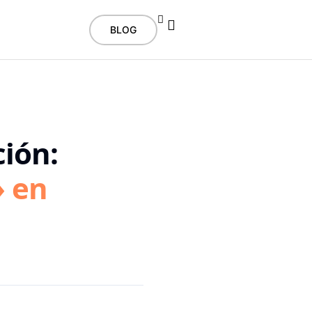
BLOG
ción:
» en