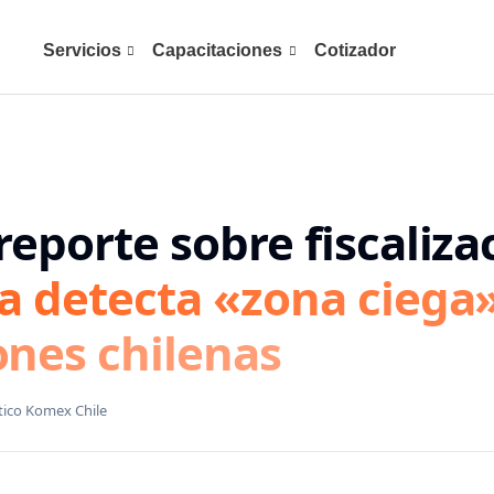
Servicios
Capacitaciones
Cotizador
S
reporte sobre fiscaliza
ía detecta «zona ciega
ones chilenas
tico Komex Chile