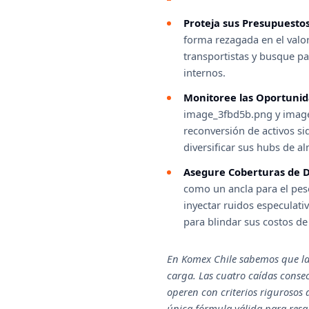
Proteja sus Presupuestos
forma rezagada en el valor 
transportistas y busque pac
internos.
Monitoree las Oportunida
image_3fbd5b.png y image_
reconversión de activos si
diversificar sus hubs de a
Asegure Coberturas de Di
como un ancla para el peso
inyectar ruidos especulati
para blindar sus costos de
En Komex Chile sabemos que las
carga. Las cuatro caídas consec
operen con criterios rigurosos d
única fórmula válida para resgu