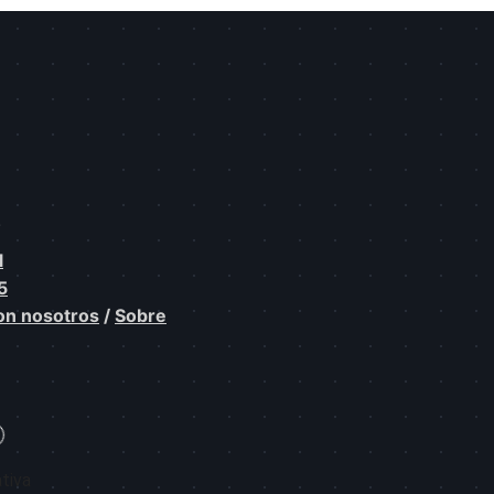
.
l
5
on nosotros
/
Sobre