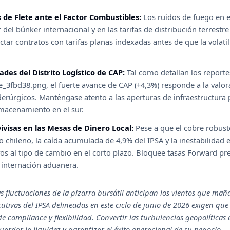
 de Flete ante el Factor Combustibles:
Los ruidos de fuego en e
del búnker internacional y en las tarifas de distribución terrestre
tar contratos con tarifas planas indexadas antes de que la volatili
des del Distrito Logístico de CAP:
Tal como detallan los reporte
3fbd38.png, el fuerte avance de CAP (+4,3%) responde a la valor
derúrgicos. Manténgase atento a las aperturas de infraestructura
lmacenamiento en el sur.
visas en las Mesas de Dinero Local:
Pese a que el cobre robusto
 chileno, la caída acumulada de 4,9% del IPSA y la inestabilidad
vos al tipo de cambio en el corto plazo. Bloquee tasas Forward pr
 internación aduanera.
 fluctuaciones de la pizarra bursátil anticipan los vientos que ma
utivas del IPSA delineadas en este ciclo de junio de 2026 exigen que
e compliance y flexibilidad. Convertir las turbulencias geopolíticas e
ardar la liquidez y garantizar el éxito operacional de su negocio.