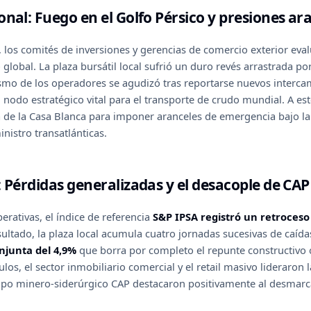
onal: Fuego en el Golfo Pérsico y presiones ar
6, los comités de inversiones y gerencias de comercio exterior eva
global. La plaza bursátil local sufrió un duro revés arrastrada po
sismo de los operadores se agudizó tras reportarse nuevos interca
n nodo estratégico vital para el transporte de crudo mundial. A es
tiva de la Casa Blanca para imponer aranceles de emergencia bajo 
nistro transatlánticas.
: Pérdidas generalizadas y el desacople de CAP
perativas, el índice de referencia
S&P IPSA registró un retroceso
ultado, la plaza local acumula cuatro jornadas sucesivas de caída
njunta del 4,9%
que borra por completo el repunte constructivo
ulos, el sector inmobiliario comercial y el retail masivo lideraron
rupo minero-siderúrgico CAP destacaron positivamente al desmarca