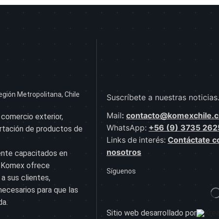
egión Metropolitana, Chile
Suscríbete a nuestras noticias
Mail
:
contacto@komexchile.c
 comercio exterior,
WhatsApp:
+56 (9) 3735 262
ortación de productos de
Links de interés:
Contáctate c
nosotros
ente capacitados en
s, Komex ofrece
Síguenos
a sus clientes,
ecesarios para que las
da.
Sitio web desarrollado por