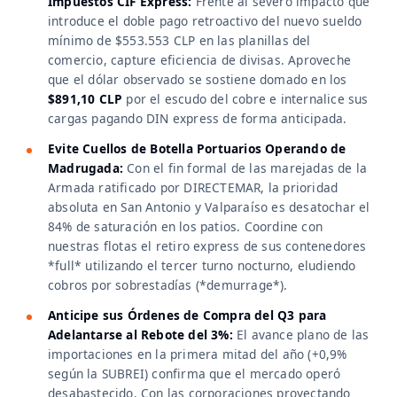
Impuestos CIF Express:
Frente al severo impacto que
introduce el doble pago retroactivo del nuevo sueldo
mínimo de $553.553 CLP en las planillas del
comercio, capture eficiencia de divisas. Aproveche
que el dólar observado se sostiene domado en los
$891,10 CLP
por el escudo del cobre e internalice sus
cargas pagando DIN express de forma anticipada.
Evite Cuellos de Botella Portuarios Operando de
Madrugada:
Con el fin formal de las marejadas de la
Armada ratificado por DIRECTEMAR, la prioridad
absoluta en San Antonio y Valparaíso es desatochar el
84% de saturación en los patios. Coordine con
nuestras flotas el retiro express de sus contenedores
*full* utilizando el tercer turno nocturno, eludiendo
cobros por sobrestadías (*demurrage*).
Anticipe sus Órdenes de Compra del Q3 para
Adelantarse al Rebote del 3%:
El avance plano de las
importaciones en la primera mitad del año (+0,9%
según la SUBREI) confirma que el mercado operó
desabastecido. Con las corporaciones proyectando