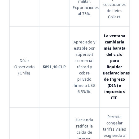
militar.
cotizaciones
Exportaciones
de fletes
al 75%.
Collect.
La ventana
Apreciado y
cambiaria
estable por
más barata
superávit
del ciclo
Dólar
comercial
para
Observado
$891,10 CLP
récord y
liquidar
(Chile)
cobre
Declaraciones
privado
de Ingrezo
firme a US$
(DIN) e
6,53/lb.
impuestos
CIF.
Permite
Hacienda
congelar
ratifica la
tarifas viales
caída de
exigiendo a
precios