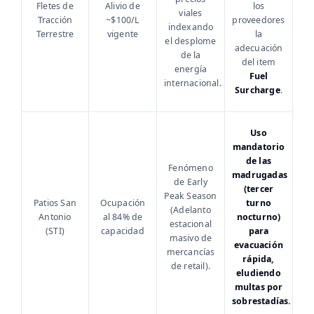
Fletes de
Alivio de
los
viales
Tracción
~$100/L
proveedores
indexando
Terrestre
vigente
la
el desplome
adecuación
de la
del item
energía
Fuel
internacional.
Surcharge
.
Uso
mandatorio
de las
Fenómeno
madrugadas
de Early
(tercer
Peak Season
Patios San
Ocupación
turno
(Adelanto
Antonio
al 84% de
nocturno)
estacional
(STI)
capacidad
para
masivo de
evacuación
mercancías
rápida,
de retail).
eludiendo
multas por
sobrestadías.