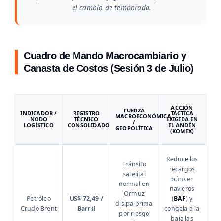
el cambio de temporada.
Cuadro de Mando Macrocambiario y
Canasta de Costos (Sesión 3 de Julio)
ACCIÓN
FUERZA
INDICADOR /
REGISTRO
TÁCTICA
MACROECONÓMICA
NODO
TÉCNICO
EXIGIDA EN
/
LOGÍSTICO
CONSOLIDADO
EL ANDÉN
GEOPOLÍTICA
(KOMEX)
Reduce los
Tránsito
recargos
satelital
búnker
normal en
navieros
Ormuz
Petróleo
US$ 72,49 /
(
BAF
) y
disipa prima
Crudo Brent
Barril
congela a la
por riesgo
baja las