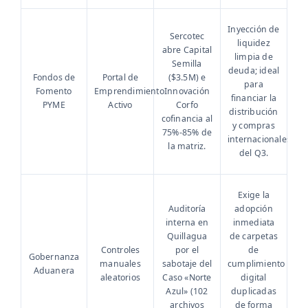
Inyección de
Sercotec
liquidez
abre Capital
limpia de
Semilla
deuda; ideal
Fondos de
Portal de
($3.5M) e
para
Fomento
Emprendimiento
Innovación
financiar la
PYME
Activo
Corfo
distribución
cofinancia al
y compras
75%-85% de
internacionales
la matriz.
del Q3.
Exige la
Auditoría
adopción
interna en
inmediata
Quillagua
de carpetas
Controles
por el
de
Gobernanza
manuales
sabotaje del
cumplimiento
Aduanera
aleatorios
Caso «Norte
digital
Azul» (102
duplicadas
archivos
de forma