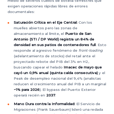
medio de severos cuellos de botella terrestres que
exigen operaciones rápidas libres de errores
documentales:
Saturación Crítica en el Eje Central:
Con los
muelles abiertos pero las zonas de
almacenamiento al límite, el
Puerto de San
Antonio (STI / DP World) registra un 84% de
densidad en sus patios de contenedores full
. Esto
responde al agresivo fenómeno de
front-loading
(adelantamiento de stocks) del retail ante el
proyectado rebote del PIB del 3% en H2,
buscando capear el helado
Imacec de mayo que
cayó un 0,9% anual (quinta caída consecutiva)
y el
Peak de desempleo nacional del 9,4% (analistas
reducen el crecimiento anual del PIB a un marginal
~1% para 2026
). El bypass del Puerto Exterior
operará recién en
2037
.
Mano Dura contra la Informalidad:
El Servicio de
Migraciones (Frank Sauerbaum) lideró una redada