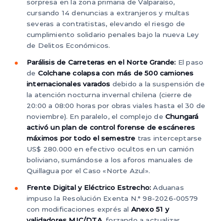
sorpresa en la zona primaria de Valparaíso,
cursando 14 denuncias a extranjeros y multas
severas a contratistas, elevando el riesgo de
cumplimiento solidario penales bajo la nueva Ley
de Delitos Económicos.
Parálisis de Carreteras en el Norte Grande:
El paso
de
Colchane colapsa con más de 500 camiones
internacionales varados
debido a la suspensión de
la atención nocturna invernal chilena (cierre de
20:00 a 08:00 horas por obras viales hasta el 30 de
noviembre). En paralelo, el complejo de
Chungará
activó un plan de control forense de escáneres
máximos por todo el semestre
tras interceptarse
US$ 280.000 en efectivo ocultos en un camión
boliviano, sumándose a los aforos manuales de
Quillagua por el Caso «Norte Azul».
Frente Digital y Eléctrico Estrecho:
Aduanas
impuso la Resolución Exenta N.° 98-2026-00579
con modificaciones exprés al
Anexo 51 y
validadores MIC/DTA
, forzando a actualizar