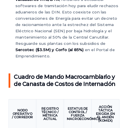
softwares de tramitación hoy para eludir rechazos
aduaneros de las DIN. Esto coexiste con las
conversaciones de Energía para evitar un decreto
de racionamiento ante la estrechez del Sistema
Eléctrico Nacional (SEN) por baja hidrología y el
mantenimiento al 50% de la Central Canutillar.
Resguarde sus plantas con los subsidios de
Sercotec ($3.5M) y Corfo (al 85%)
en el Portal de
Emprendimiento.
Cuadro de Mando Macrocambiario y
de Canasta de Costos de Internación
ACCIÓN
REGISTRO
ESTATUS DE
NODO
TÁCTICA
TÉCNICO /
CONTROL /
OPERATIVO
EXIGIDA EN
MÉTRICA
FUERZA
/ CORREDOR
EL ANDÉN
ACTUAL
MACROECONÓMICA
(KOMEX)