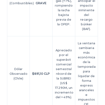
gas (+7%),
anticipar el
(Combustibles)
GRAVE
rompiendo
impacto
la racha
inminente
bajista
del
previa de
recargo
la OPEP.
búnker
(BAF).
La ventana
cambiaria
Apreciado
más
por el
económica
superávit
de la
comercial
temporada
Dólar
semestral
para
Observado
$891,10 CLP
récord de
liquidar de
(Chile)
la SUBREI
forma
(US$
express
17.290M, un
aranceles
incremento
e
del +49%).
impuestos
CIF.