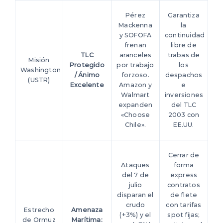
Pérez
Garantiza
Mackenna
la
y SOFOFA
continuidad
frenan
libre de
TLC
aranceles
trabas de
Misión
Protegido
por trabajo
los
Washington
/ Ánimo
forzoso.
despachos
(USTR)
Excelente
Amazon y
e
Walmart
inversiones
expanden
del TLC
«Choose
2003 con
Chile».
EE.UU.
Cerrar de
Ataques
forma
del 7 de
express
julio
contratos
disparan el
de flete
crudo
con tarifas
Estrecho
Amenaza
(+3%) y el
spot fijas;
de Ormuz
Marítima: