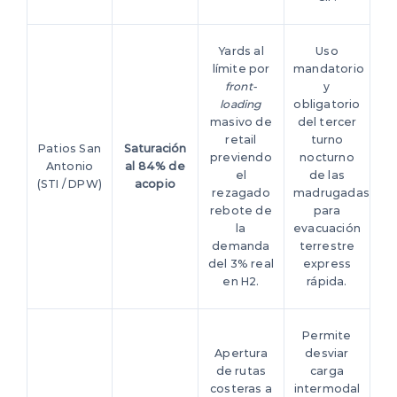
Yards al
Uso
límite por
mandatorio
front-
y
loading
obligatorio
masivo de
del tercer
retail
turno
Patios San
Saturación
previendo
nocturno
Antonio
al 84% de
el
de las
(STI / DPW)
acopio
rezagado
madrugadas
rebote de
para
la
evacuación
demanda
terrestre
del 3% real
express
en H2.
rápida.
Permite
Apertura
desviar
de rutas
carga
costeras a
intermodal