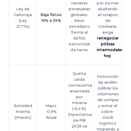
navieras
por vía mar
Ley de
extranjeras
eludiendo
Cabotaje
Baja fletes
globales.
el colapso
(Ley
19% a 39%
Alivio
de
21.774)
inmediato
Colchane;
frente al
exige
déficit
renegociar
estructural
pólizas
de tierra.
intermodales
hoy
.
Quinta
Instrucción
caída
de andén:
consecutiva
calibrar los
arrastrada
volúmenes
por
de compra
minería
Actividad
Mayo
y evitar el
(-6,4%).
Interna
-0,9%
sobre-
Expectativa
(Imacec)
Anual
stock
de PIB
logístico
2026 se
migrando a