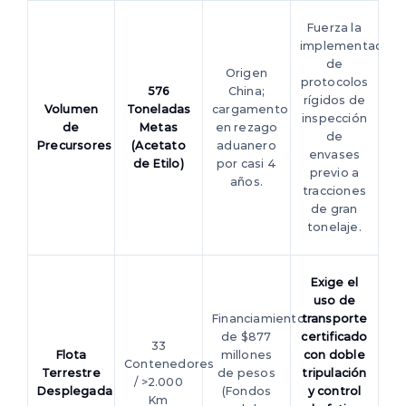
Fuerza la
implementación
de
Origen
protocolos
576
China;
rígidos de
Volumen
Toneladas
cargamento
inspección
de
Metas
en rezago
de
Precursores
(Acetato
aduanero
envases
de Etilo)
por casi 4
previo a
años.
tracciones
de gran
tonelaje.
Exige el
uso de
Financiamiento
transporte
de $877
certificado
33
Flota
millones
con doble
Contenedores
Terrestre
de pesos
tripulación
/ >2.000
Desplegada
(Fondos
y control
Km