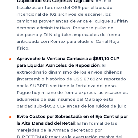
Duplicando sus Carpetas Digitales:
Ante la
fiscalización forense del OS9 por el borrado
intencional de 102 archivos de escáner, los
camiones provenientes de Arica e Iquique sufrirán
demoras administrativas. Presente guías de
despacho y DIN digitales impecables de forma
anticipada con Komex para eludir el Canal Rojo
físico.
Aproveche la Ventana Cambiaria a $891,10 CLP
para Liquidar Aranceles de Reposición:
El
extraordinario dinamismo de los envíos chilenos
(intercambio histórico de US$ 87.692M reportado
por la SUBREI) sostiene la fortaleza del peso.
Pague hoy mismo de forma express las visaciones
aduaneras de sus insumos del Q3 bajo esta
paridad sub-$892 CLP antes de los ruidos de julio.
Evite Costos por Sobrestadía en el Eje Central por
la Alta Densidad del Retail:
El fin formal de las
marejadas de la Armada decretado por
DIRECTEMAR reactiva la evacuación masiva del