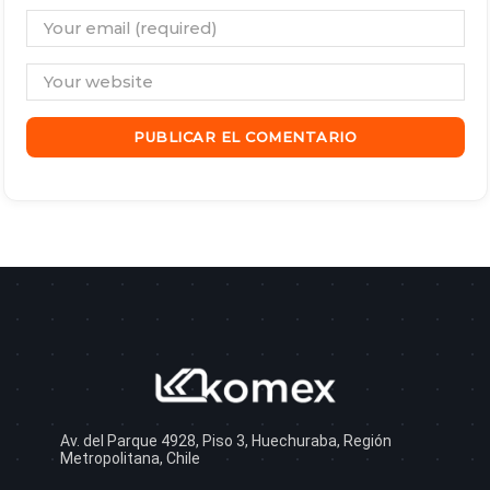
Av. del Parque 4928, Piso 3, Huechuraba, Región
Metropolitana, Chile