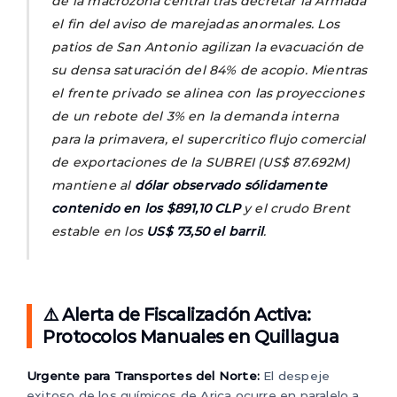
de la macrozona central tras decretar la Armada
el fin del aviso de marejadas anormales. Los
patios de San Antonio agilizan la evacuación de
su densa saturación del 84% de acopio. Mientras
el frente privado se alinea con las proyecciones
de un rebote del 3% en la demanda interna
para la primavera, el supercritico flujo comercial
de exportaciones de la SUBREI (US$ 87.692M)
mantiene al
dólar observado sólidamente
contenido en los $891,10 CLP
y el crudo Brent
estable en los
US$ 73,50 el barril
.
⚠️ Alerta de Fiscalización Activa:
Protocolos Manuales en Quillagua
Urgente para Transportes del Norte:
El despeje
exitoso de los químicos de Arica ocurre en paralelo a