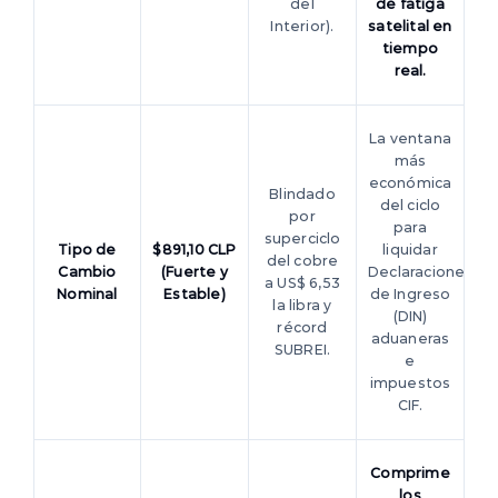
del
de fatiga
Interior).
satelital en
tiempo
real.
La ventana
más
económica
Blindado
del ciclo
por
para
superciclo
Tipo de
$891,10 CLP
liquidar
del cobre
Cambio
(Fuerte y
Declaraciones
a US$ 6,53
Nominal
Estable)
de Ingreso
la libra y
(DIN)
récord
aduaneras
SUBREI.
e
impuestos
CIF.
Comprime
los