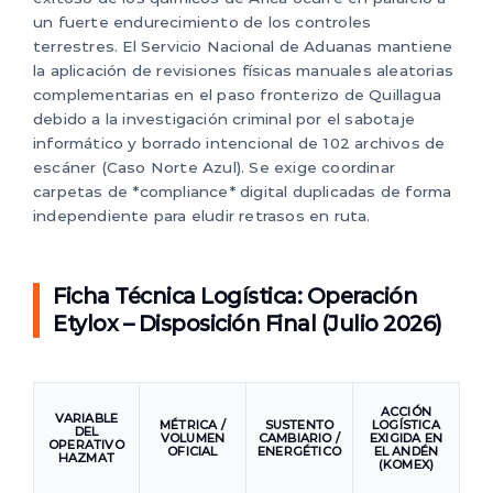
un fuerte endurecimiento de los controles
terrestres. El Servicio Nacional de Aduanas mantiene
la aplicación de revisiones físicas manuales aleatorias
complementarias en el paso fronterizo de Quillagua
debido a la investigación criminal por el sabotaje
informático y borrado intencional de 102 archivos de
escáner (Caso Norte Azul). Se exige coordinar
carpetas de *compliance* digital duplicadas de forma
independiente para eludir retrasos en ruta.
Ficha Técnica Logística: Operación
Etylox – Disposición Final (Julio 2026)
ACCIÓN
VARIABLE
MÉTRICA /
SUSTENTO
LOGÍSTICA
DEL
VOLUMEN
CAMBIARIO /
EXIGIDA EN
OPERATIVO
OFICIAL
ENERGÉTICO
EL ANDÉN
HAZMAT
(KOMEX)