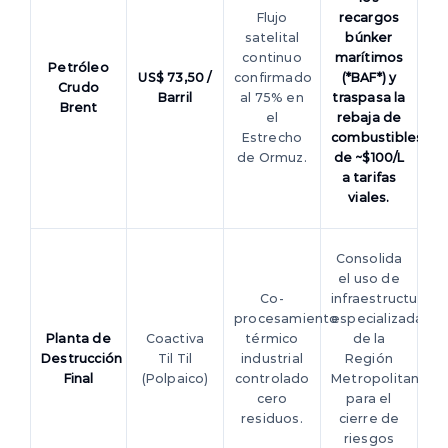
Flujo
recargos
satelital
búnker
continuo
marítimos
Petróleo
US$ 73,50 /
confirmado
(*BAF*) y
Crudo
Barril
al 75% en
traspasa la
Brent
el
rebaja de
Estrecho
combustibles
de Ormuz.
de ~$100/L
a tarifas
viales.
Consolida
el uso de
Co-
infraestructura
procesamiento
especializada
Planta de
Coactiva
térmico
de la
Destrucción
Til Til
industrial
Región
Final
(Polpaico)
controlado
Metropolitana
cero
para el
residuos.
cierre de
riesgos