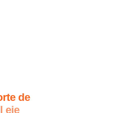
orte de
l eje