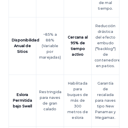
de mal
tiempo.
Reducción
drástica
~85% a
Cercana al
del efecto
Disponibilidad
88%
95% de
embudo
Anual de
(Variable
tiempo
(*backlog*)
Sitios
por
activo
de
marejadas)
contenedores
en patios.
Habilitada
Garantía
para
de
Restringida
Eslora
buques de
recalada
para naves
Permitida
más de
para naves
de gran
bajo Swell
300
tipo New
calado
metros de
Panamax y
eslora
Megamax.